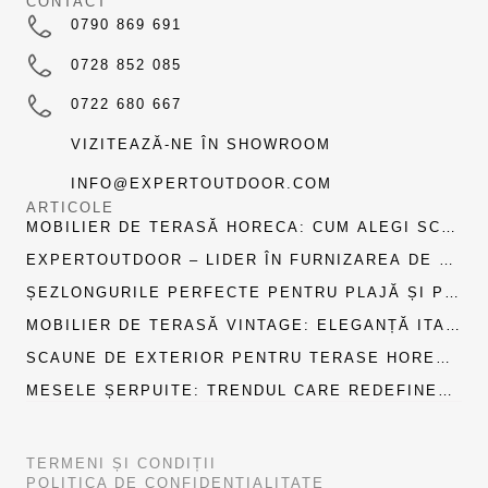
CONTACT
0790 869 691
0728 852 085
0722 680 667
VIZITEAZĂ-NE ÎN SHOWROOM
INFO@EXPERTOUTDOOR.COM
ARTICOLE
MOBILIER DE TERASĂ HORECA: CUM ALEGI SCA
UNELE POTRIVITE PENTRU DURABILITATE, DESI
EXPERTOUTDOOR – LIDER ÎN FURNIZAREA DE M
GN ȘI PROFIT PE TERMEN LUNG
OBILIER HORECA ȘI PENTRU EVENIMENTE ÎN RO
ȘEZLONGURILE PERFECTE PENTRU PLAJĂ ȘI PI
MÂNIA
SCINĂ – ALEGEREA PROFESIONIȘTILOR DIN HOR
MOBILIER DE TERASĂ VINTAGE: ELEGANȚĂ ITALI
ECA
ANĂ PENTRU SPAȚII OUTDOOR CU PERSONALITA
SCAUNE DE EXTERIOR PENTRU TERASE HOREC
TE
A: STIL, DURABILITATE ȘI EXPERIENȚĂ PENTRU
MESELE ȘERPUITE: TRENDUL CARE REDEFINEȘT
CLIENȚI
E EVENIMENTELE MODERNE ÎN ROMÂNIA
TERMENI ȘI CONDIȚII
POLITICA DE CONFIDENȚIALITATE