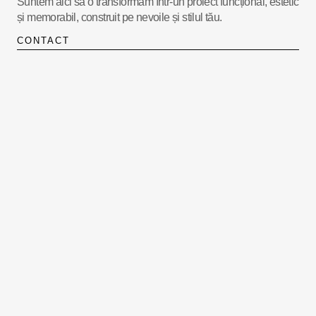
Suntem aici să o transformăm într-un proiect funcțional, estetic
și memorabil, construit pe nevoile și stilul tău.
CONTACT