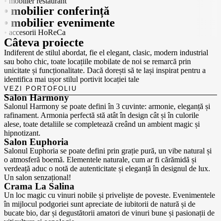
• mobilier restaurant
• mobilier conferință
• mobilier evenimente
• accesorii HoReCa
Câteva
proiecte
Indiferent de stilul abordat, fie el elegant, clasic, modern industrial
sau boho chic, toate locațiile mobilate de noi se remarcă prin
unicitate și funcționalitate. Dacă dorești să te lași inspirat pentru a
identifica mai ușor stilul portivit locației tale
VEZI PORTOFOLIU
Salon Harmony
Salonul Harmony se poate defini în 3 cuvinte: armonie, eleganță și
rafinament. Armonia perfectă stă atât în design cât și în culorile
alese, toate detaliile se completează creând un ambient magic și
hipnotizant.
Salon Euphoria
Salonul Euphoria se poate defini prin grație pură, un vibe natural și
o atmosferă boemă. Elementele naturale, cum ar fi cărămidă și
verdeață aduc o notă de autenticitate și eleganță în designul de lux.
Un salon senzațional!
Crama La Salina
Un loc magic cu vinuri nobile și priveliște de poveste. Evenimentele
în mijlocul podgoriei sunt apreciate de iubitorii de natură și de
bucate bio, dar și degustătorii amatori de vinuri bune și pasionații de