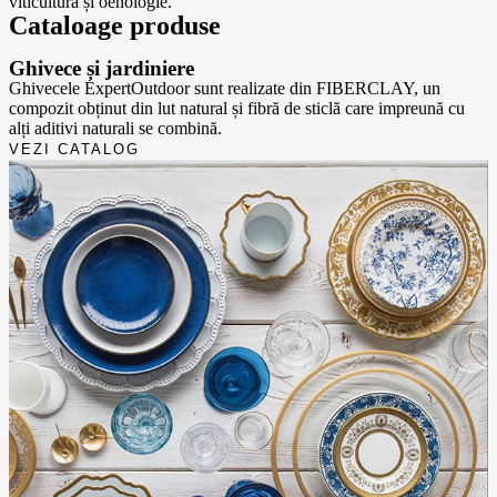
viticultura și oenologie.
Cataloage
produse
Ghivece și jardiniere
Ghivecele ExpertOutdoor sunt realizate din FIBERCLAY, un
compozit obținut din lut natural și fibră de sticlă care impreună cu
alți aditivi naturali se combină.
VEZI CATALOG