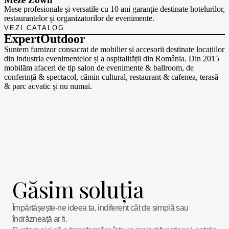
Mese profesionale și versatile cu 10 ani garanție destinate hotelurilor,
restaurantelor și organizatorilor de evenimente.
VEZI CATALOG
ExpertOutdoor
Suntem furnizor consacrat de mobilier și accesorii destinate locațiilor
din industria evenimentelor și a ospitalității din România. Din 2015
mobilăm afaceri de tip salon de evenimente & ballroom, de
conferință & spectacol, cămin cultural, restaurant & cafenea, terasă
& parc acvatic și nu numai.
AFLĂ MAI MULTE
Găsim
soluția
Împărtășește-ne ideea ta, indiferent cât de simplă sau
îndrăzneață ar fi.